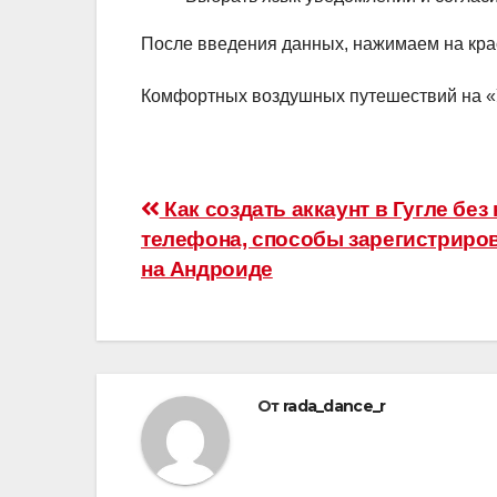
После введения данных, нажимаем на кра
Комфортных воздушных путешествий на «
Навигация
Как создать аккаунт в Гугле без
телефона, способы зарегистриро
по
на Андроиде
записям
От
rada_dance_r