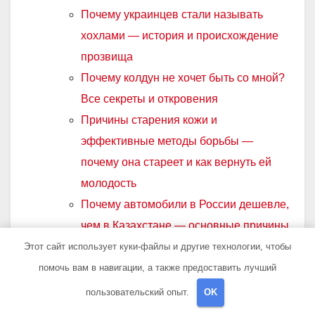
Почему украинцев стали называть
хохлами — история и происхождение
прозвища
Почему колдун не хочет быть со мной?
Все секреты и откровения
Причины старения кожи и
эффективные методы борьбы —
почему она стареет и как вернуть ей
молодость
Почему автомобили в России дешевле,
чем в Казахстане — основные причины
Почему ваш телефон заряжается
Этот сайт использует куки-файлы и другие технологии, чтобы
медленно от оригинальной зарядки и
помочь вам в навигации, а также предоставить лучший
как это исправить
пользовательский опыт.
OK
Почему каланхоэ не цветет —