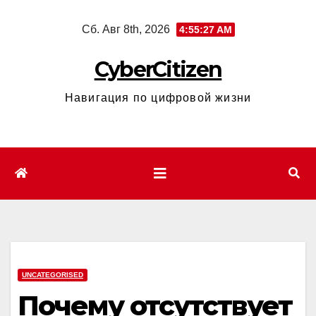
Перейти
Сб. Авг 8th, 2026
4:55:28 AM
к
содержимому
CyberCitizen
Навигация по цифровой жизни
UNCATEGORISED
Почему отсутствует