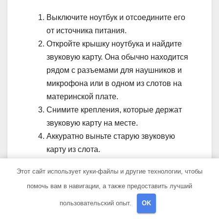
Выключите ноутбук и отсоедините его
от источника питания.
Откройте крышку ноутбука и найдите
звуковую карту. Она обычно находится
рядом с разъемами для наушников и
микрофона или в одном из слотов на
материнской плате.
Снимите крепления, которые держат
звуковую карту на месте.
Аккуратно выньте старую звуковую
карту из слота.
Вставьте новую звуковую карту в слот и
Этот сайт использует куки-файлы и другие технологии, чтобы
закрепите ее креплениями.
помочь вам в навигации, а также предоставить лучший
После замены звуковой карты соберите
пользовательский опыт.
OK
ноутбук обратно, подключите его к источнику