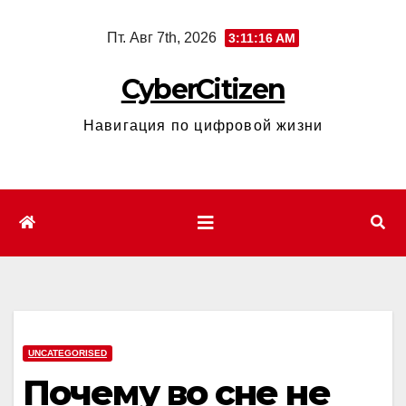
Перейти
Пт. Авг 7th, 2026
3:11:17 AM
к
содержимому
CyberCitizen
Навигация по цифровой жизни
UNCATEGORISED
Почему во сне не