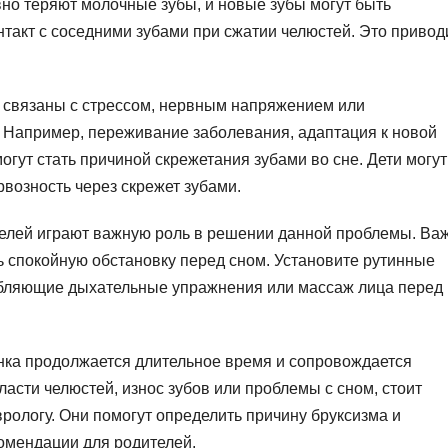
вно теряют молочные зубы, и новые зубы могут быть
нтакт с соседними зубами при сжатии челюстей. Это привод
 связаны с стрессом, нервным напряжением или
 Например, переживание заболевания, адаптация к новой
огут стать причиной скрежетания зубами во сне. Дети могут
рвозность через скрежет зубами.
елей играют важную роль в решении данной проблемы. Ва
ь спокойную обстановку перед сном. Установите рутинные
абляющие дыхательные упражнения или массаж лица перед
енка продолжается длительное время и сопровождается
ласти челюстей, износ зубов или проблемы с сном, стоит
врологу. Они помогут определить причину бруксизма и
омендации для родителей.