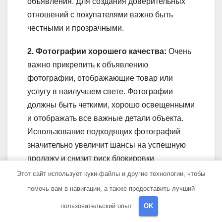
объявления. Для создания доверительных
отношений с покупателями важно быть
честными и прозрачными.
2. Фотографии хорошего качества:
Очень
важно прикрепить к объявлению
фотографии, отображающие товар или
услугу в наилучшем свете. Фотографии
должны быть четкими, хорошо освещенными
и отображать все важные детали объекта.
Использование подходящих фотографий
значительно увеличит шансы на успешную
продажу и снизит риск блокировки
объявления.
Этот сайт использует куки-файлы и другие технологии, чтобы
помочь вам в навигации, а также предоставить лучший
3. Четкое описание:
Описание товара или
пользовательский опыт.
OK
услуги должно быть четким, полным и
лаконичным. В нем следует указать все