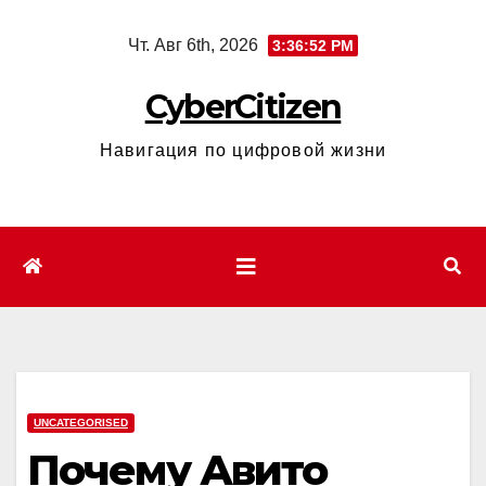
Перейти
Чт. Авг 6th, 2026
3:36:53 PM
к
содержимому
CyberCitizen
Навигация по цифровой жизни
UNCATEGORISED
Почему Авито