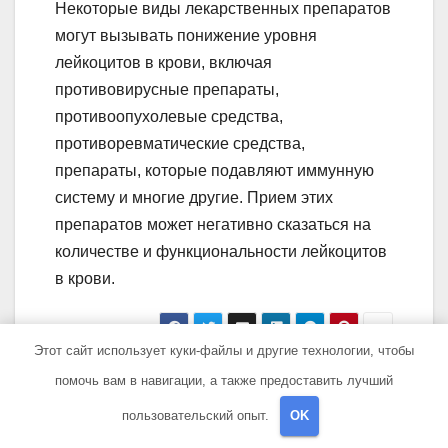
Некоторые виды лекарственных препаратов
могут вызывать понижение уровня
лейкоцитов в крови, включая
противовирусные препараты,
противоопухолевые средства,
противоревматические средства,
препараты, которые подавляют иммунную
систему и многие другие. Прием этих
препаратов может негативно сказаться на
количестве и функциональности лейкоцитов
в крови.
Этот сайт использует куки-файлы и другие технологии, чтобы
Навигация
Почему
Почему Васильев
помочь вам в навигации, а также предоставить лучший
торрент не
покинул сериал
пользовательский опыт.
OK
по
качается —
«Сваты» —