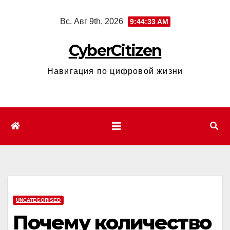
Перейти
Вс. Авг 9th, 2026
9:44:34 AM
к
содержимому
CyberCitizen
Навигация по цифровой жизни
UNCATEGORISED
Почему количество