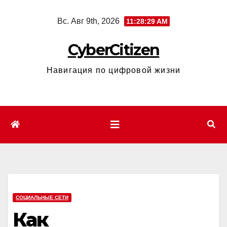
Перейти
Вс. Авг 9th, 2026
11:28:30 AM
к
содержимому
CyberCitizen
Навигация по цифровой жизни
СОЦИАЛЬНЫЕ СЕТИ
Как