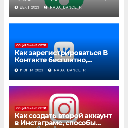
регистрация на сайте
ДЕК 1, 2023
RADA_DANCE_R
знакомств с компьютера,
телефона
СОЦИАЛЬНЫЕ СЕТИ
Как зарегистрироваться В
Контакте бесплатно,
способы прямо сейчас
ИЮН 14, 2023
RADA_DANCE_R
создать страницу
СОЦИАЛЬНЫЕ СЕТИ
Как создать второй аккаунт
в Инстаграме, способы