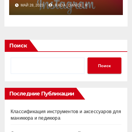
создания
МАЙ 28, 2023
RADA_DANCE_R
дополнительного профиля
Поиск
Поиск
Последние Публикации
Классификация инструментов и аксессуаров для
маникюра и педикюра