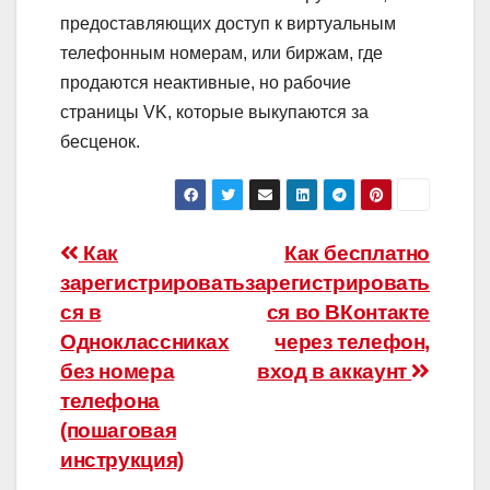
предоставляющих доступ к виртуальным
телефонным номерам, или биржам, где
продаются неактивные, но рабочие
страницы VK, которые выкупаются за
бесценок.
Навигация
Как
Как бесплатно
зарегистрировать
зарегистрировать
по
ся в
ся во ВКонтакте
записям
Одноклассниках
через телефон,
без номера
вход в аккаунт
телефона
(пошаговая
инструкция)