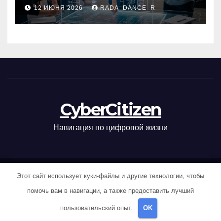
платформы
12 ИЮНЯ 2026
RADA_DANCE_R
контейнеризации
CyberCitizen
Навигация по цифровой жизни
Этот сайт использует куки-файлы и другие технологии, чтобы
Сайт работает на WordPress
|
Тема: News Way, автор
Themeansar
помочь вам в навигации, а также предоставить лучший
Home
Карта сайта
пользовательский опыт.
OK