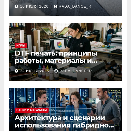
огнезащитное покрытие
10 ИЮЛЯ 2026
RADA_DANCE_R
для вентиляционных
систем и
металлоконструкций
ИГРЫ
DTF печать: принципы
работы, материалы и
сферы применения
22 ИЮНЯ 2026
RADA_DANCE_R
БАНКИ И МАГАЗИНЫ
Архитектура и сценарии
использования гибридной