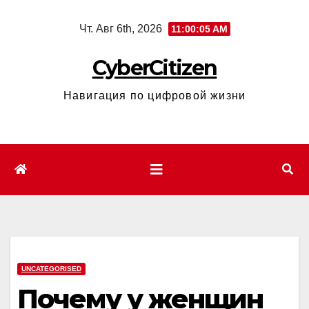
Перейти
Чт. Авг 6th, 2026
11:00:06 AM
к
содержимому
CyberCitizen
Навигация по цифровой жизни
UNCATEGORISED
Почему у женщин