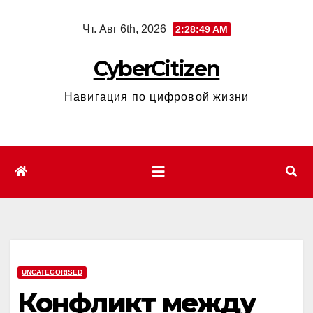
Перейти
Чт. Авг 6th, 2026
2:28:50 AM
к
содержимому
CyberCitizen
Навигация по цифровой жизни
UNCATEGORISED
Конфликт между