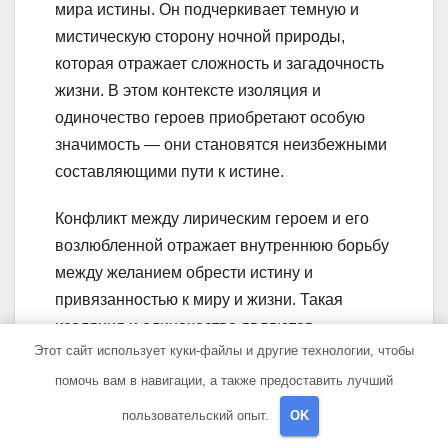
мира истины. Он подчеркивает темную и
мистическую сторону ночной природы,
которая отражает сложность и загадочность
жизни. В этом контексте изоляция и
одиночество героев приобретают особую
значимость — они становятся неизбежными
составляющими пути к истине.
Конфликт между лирическим героем и его
возлюбленной отражает внутреннюю борьбу
между желанием обрести истину и
привязанностью к миру и жизни. Такая
изоляция и одиночество являются
Этот сайт использует куки-файлы и другие технологии, чтобы
необходимыми этапами на пути к духовному
прозрению и осознанию истины, которую
помочь вам в навигации, а также предоставить лучший
герой стремится найти.
пользовательский опыт.
OK