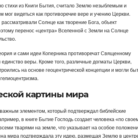
о стихи из Книги Бытия, считало Землю незыблемым и
м мог видеться как противоречие вере и учению Церкви.
 рассматривали Солнце как творение Бога, объект
Поэтому перенос «центра» Вселенной с Земли на Солнце
льство.
теория и сами идеи Коперника противоречат Священному
и единство веры. Кроме того, различные догматы Церкви,
троились на основе геоцентрической концепции и могли бы
 гелиоцентризма.
еской картины мира
 важным элементом, который подтверждал библейские
апример, в книге Бытие Господь создает человека «по свое
 всеми тварями на земле, что указывает на особое положен
ина мира подтверждала эту идею, размещая Землю в центр