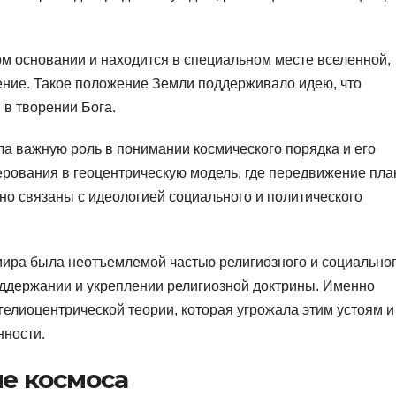
ом основании и находится в специальном месте вселенной,
ение. Такое положение Земли поддерживало идею, что
в творении Бога.
ла важную роль в понимании космического порядка и его
рования в геоцентрическую модель, где передвижение пла
сно связаны с идеологией социального и политического
мира была неотъемлемой частью религиозного и социально
оддержании и укреплении религиозной доктрины. Именно
гелиоцентрической теории, которая угрожала этим устоям и
нности.
е космоса