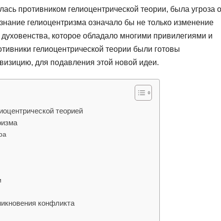
лась противником гелиоцентрической теории, была угроза 
знание гелиоцентризма означало бы не только изменение
е духовенства, которое обладало многими привилегиями и
ротивники гелиоцентрической теории были готовы
визицию, для подавления этой новой идеи.
иоцентрической теорией
ризма
ра
и
никновения конфликта