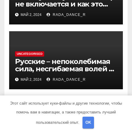
не включается и как это
исправить — основные
МАЙ 2, 2024
RADA_DANCE_R
причины и возможные
решения
UNCATEGORISED
Русские – непоколебимая
сила, несгибаемая волей к
победе
МАЙ 2, 2024
RADA_DANCE_R
Этот сайт использует куки-файлы и другие технологии, чтобы
помочь вам в навигации, а также предоставить лучший
Добавить комментарий
пользовательский опыт.
OK