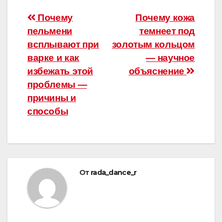
Навигация
Почему
Почему кожа
пельмени
темнеет под
по
всплывают при
золотым кольцом
записям
варке и как
— научное
избежать этой
объяснение
проблемы —
причины и
способы
От
rada_dance_r