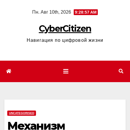
Перейти
Пн. Авг 10th, 2026
9:28:58 AM
к
содержимому
CyberCitizen
Навигация по цифровой жизни
UNCATEGORISED
Механизм