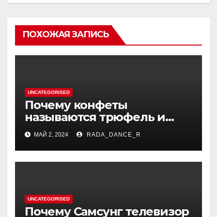
ПОХОЖАЯ ЗАПИСЬ
UNCATEGORISED
Почему конфеты
называются трюфель и
каково их происхождение?
МАЙ 2, 2024
RADA_DANCE_R
История полезного
лакомства, который
походит на гриб.
UNCATEGORISED
Почему Самсунг телевизор