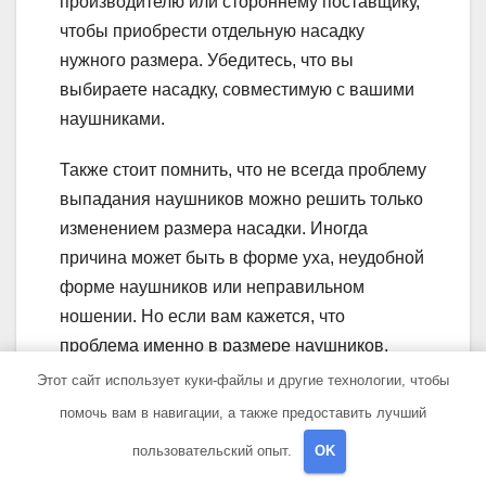
производителю или стороннему поставщику,
чтобы приобрести отдельную насадку
нужного размера. Убедитесь, что вы
выбираете насадку, совместимую с вашими
наушниками.
Также стоит помнить, что не всегда проблему
выпадания наушников можно решить только
изменением размера насадки. Иногда
причина может быть в форме уха, неудобной
форме наушников или неправильном
ношении. Но если вам кажется, что
проблема именно в размере наушников,
попробуйте сменить насадку и оцените
Этот сайт использует куки-файлы и другие технологии, чтобы
результат.
помочь вам в навигации, а также предоставить лучший
Использовать
пользовательский опыт.
OK