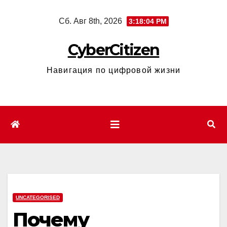
Перейти
Сб. Авг 8th, 2026
3:18:05 PM
к
содержимому
CyberCitizen
Навигация по цифровой жизни
UNCATEGORISED
Почему