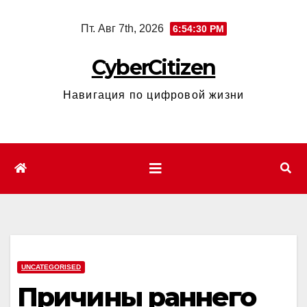
Перейти
Пт. Авг 7th, 2026
6:54:31 PM
к
содержимому
CyberCitizen
Навигация по цифровой жизни
UNCATEGORISED
Причины раннего