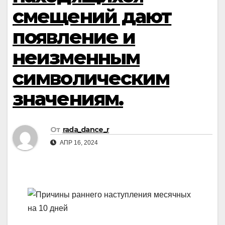
смещений дают
появление и
неизменным
символическим
значениям.
От
rada_dance_r
АПР 16, 2024