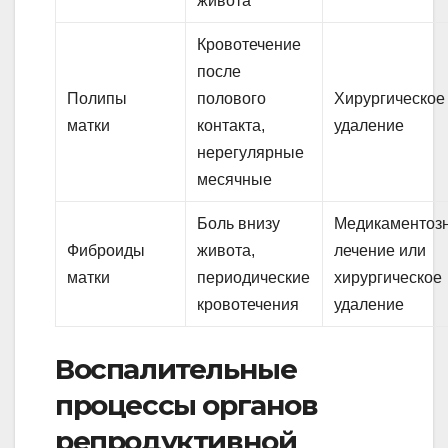
живота
Кровотечение
после
Полипы
полового
Хирургическое
матки
контакта,
удаление
нерегулярные
месячные
Боль внизу
Медикаментоз
Фиброиды
живота,
лечение или
матки
периодические
хирургическое
кровотечения
удаление
Воспалительные
процессы органов
репродуктивной