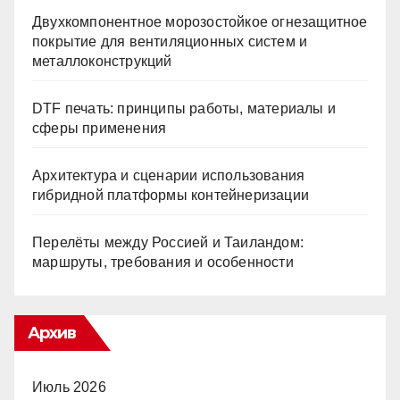
Двухкомпонентное морозостойкое огнезащитное
покрытие для вентиляционных систем и
металлоконструкций
DTF печать: принципы работы, материалы и
сферы применения
Архитектура и сценарии использования
гибридной платформы контейнеризации
Перелёты между Россией и Таиландом:
маршруты, требования и особенности
Архив
Июль 2026