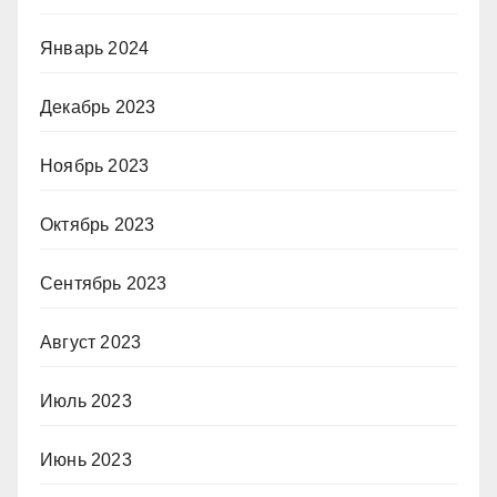
Январь 2024
Декабрь 2023
Ноябрь 2023
Октябрь 2023
Сентябрь 2023
Август 2023
Июль 2023
Июнь 2023