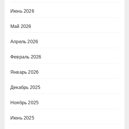
Июнь 2026
Май 2026
Апрель 2026
Февраль 2026
Январь 2026
Декабрь 2025
Ноябрь 2025
Июнь 2025