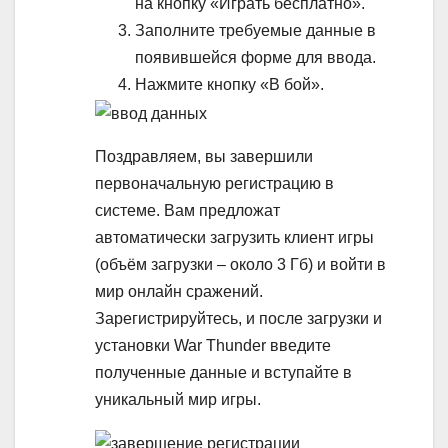
на кнопку «Играть бесплатно».
Заполните требуемые данные в
появившейся форме для ввода.
Нажмите кнопку «В бой».
Поздравляем, вы завершили
первоначальную регистрацию в
системе. Вам предложат
автоматически загрузить клиент игры
(объём загрузки – около 3 Гб) и войти в
мир онлайн сражений.
Зарегистрируйтесь, и после загрузки и
установки War Thunder введите
полученные данные и вступайте в
уникальный мир игры.