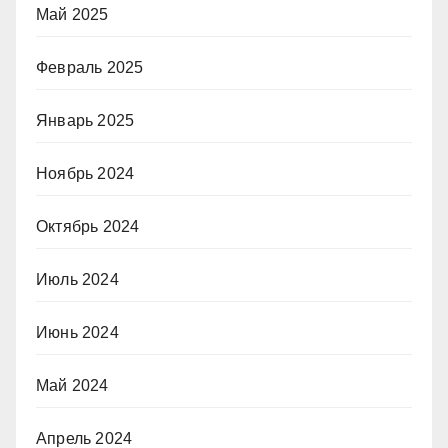
Май 2025
Февраль 2025
Январь 2025
Ноябрь 2024
Октябрь 2024
Июль 2024
Июнь 2024
Май 2024
Апрель 2024