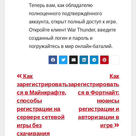
Теперь вам, как обладателю
полноценного подтверждённого
аккаунта, открыт полный доступ к игре.
Откройте клиент War Thunder, введите
созданный логин и пароль и
погружайтесь в мир онлайн-баталий.
Навигация
Как
Как
зарегистрировать
зарегистрировать
по
ся в Майнкрафте,
ся в Фортнайт:
записям
способы
нюансы
регистрации на
регистрации и
сервере сетевой
авторизации в
игры без
игре
скачивания