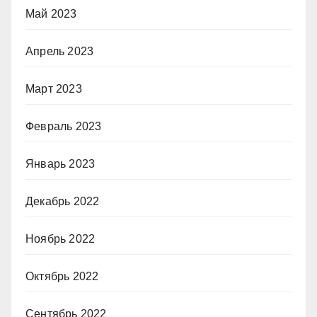
Май 2023
Апрель 2023
Март 2023
Февраль 2023
Январь 2023
Декабрь 2022
Ноябрь 2022
Октябрь 2022
Сентябрь 2022