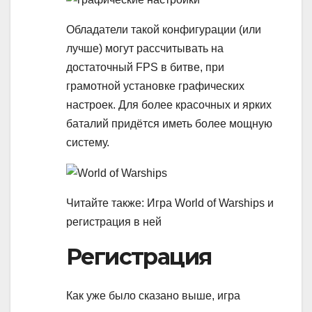
Обладатели такой конфигурации (или
лучше) могут рассчитывать на
достаточный FPS в битве, при
грамотной установке графических
настроек.
Для более красочных и ярких
баталий придётся иметь более мощную
систему.
Читайте также: Игра World of Warships и
регистрация в ней
Регистрация
Как уже было сказано выше, игра