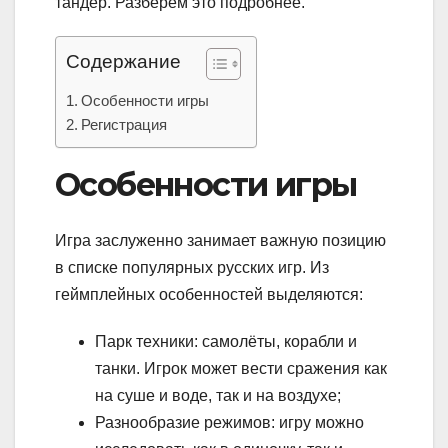
тандер. Разберём это подробнее.
Содержание
Особенности игры
Регистрация
Особенности игры
Игра заслуженно занимает важную позицию
в списке популярных русских игр. Из
геймплейных особенностей выделяются:
Парк техники: самолёты, корабли и
танки. Игрок может вести сражения как
на суше и воде, так и на воздухе;
Разнообразие режимов: игру можно