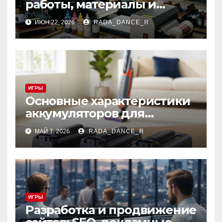
работы, материалы и
сферы применения
ИЮН 22, 2026
RADA_DANCE_R
ИГРЫ
Основные характеристики
аккумуляторов для
беспроводных пылесосов:
МАЙ 7, 2026
RADA_DANCE_R
типы, емкость и время
работы
ИГРЫ
Разработка и продвижение