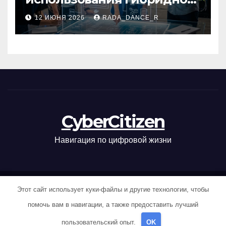
платформы
12 ИЮНЯ 2026
RADA_DANCE_R
контейнеризации
CyberCitizen
Навигация по цифровой жизни
Этот сайт использует куки-файлы и другие технологии, чтобы
Сайт работает на WordPress
|
Тема: News Way, автор
Themeansar
помочь вам в навигации, а также предоставить лучший
Home
Карта сайта
пользовательский опыт.
OK