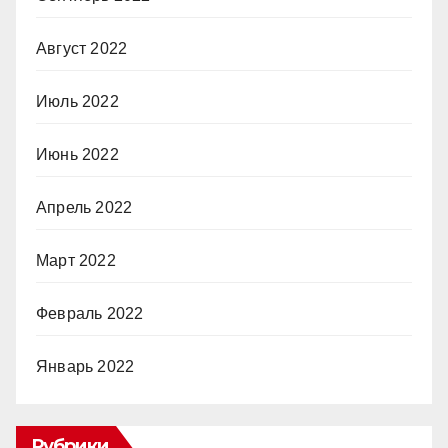
Август 2022
Июль 2022
Июнь 2022
Апрель 2022
Март 2022
Февраль 2022
Январь 2022
Рубрики