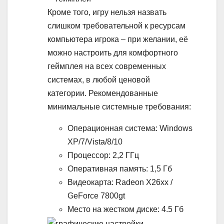
Кроме того, игру нельзя назвать
слишком требовательной к ресурсам
компьютера игрока – при желании, её
можно настроить для комфортного
геймплея на всех современных
системах, в любой ценовой
категории.
Рекомендованные
минимальные системные требования:
Операционная система: Windows
XP/7/Vista/8/10
Процессор: 2,2 ГГц
Оперативная память: 1,5 Гб
Видеокарта: Radeon X26xx /
GeForce 7800gt
Место на жестком диске: 4.5 Гб