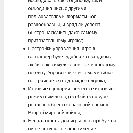
исследовать как в одиночку, так и
объединившись с другими
пользователями. Форматы боя
разнообразны, и вряд ли успеют
быстро наскучить даже самому
притязательному игроку;
Настройки управления: игра в
вантандер будет удобна как заядлому
любителю симуляторов, так и простому
новичку. Управление системами гибко
настраивается под каждого игрока;
Игровые сценарии: почти все игровые
режимы имею под особой основу из
реальных боевых сражений времён
Второй мировой войны;
Бесплатность: для игры не потребуется
ни её покупка, не оформление