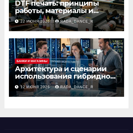
DTF печать: принципы
работы, материалы и
сферы применения
22 ИЮНЯ 2026
RADA_DANCE_R
БАНКИ И МАГАЗИНЫ
Архитектура и сценарии
использования гибридной
платформы
12 ИЮНЯ 2026
RADA_DANCE_R
контейнеризации