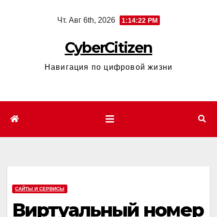
Перейти
Чт. Авг 6th, 2026
1:14:23 PM
к
содержимому
CyberCitizen
Навигация по цифровой жизни
САЙТЫ И СЕРВИСЫ
Виртуальный номер