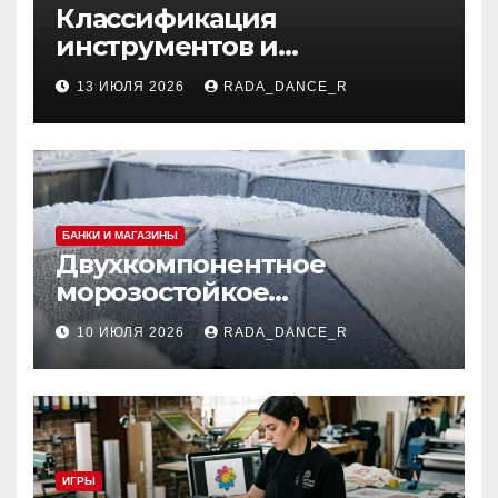
Классификация
инструментов и
аксессуаров для маникюра
13 ИЮЛЯ 2026
RADA_DANCE_R
и педикюра
БАНКИ И МАГАЗИНЫ
Двухкомпонентное
морозостойкое
огнезащитное покрытие
10 ИЮЛЯ 2026
RADA_DANCE_R
для вентиляционных
систем и
металлоконструкций
ИГРЫ