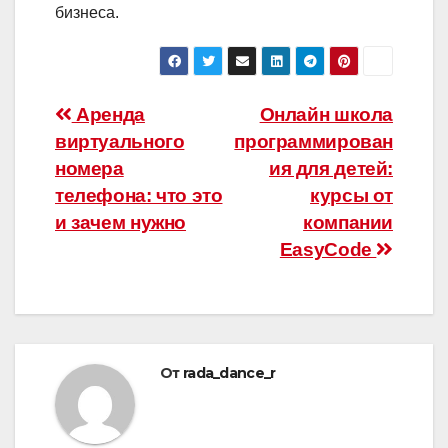
бизнеса.
Навигация
Аренда
Онлайн школа
виртуального
программирован
по
номера
ия для детей:
записям
телефона: что это
курсы от
и зачем нужно
компании
EasyCode
От
rada_dance_r