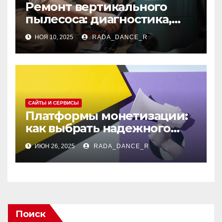
Ремонт вертикального
пылесоса: диагностика,
типичные неисправности
НОЯ 10, 2025
RADA_DANCE_R
и замена узлов
САЙТЫ И СЕРВИСЫ
Платформы монетизации:
как выбрать надежного
партнера
ИЮН 26, 2025
RADA_DANCE_R
Поиск