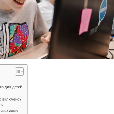
ю для детей
о включено?
ch
начинающих