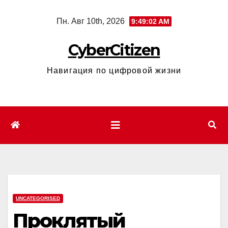
Перейти
Пн. Авг 10th, 2026
9:49:03 AM
к
содержимому
CyberCitizen
Навигация по цифровой жизни
UNCATEGORISED
Проклятый