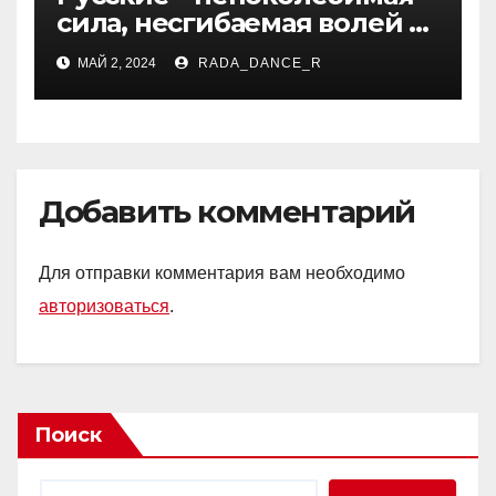
сила, несгибаемая волей к
победе
МАЙ 2, 2024
RADA_DANCE_R
Добавить комментарий
Для отправки комментария вам необходимо
авторизоваться
.
Поиск