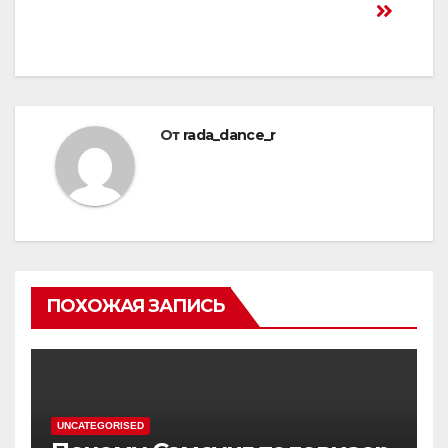
От
rada_dance_r
ПОХОЖАЯ ЗАПИСЬ
UNCATEGORISED