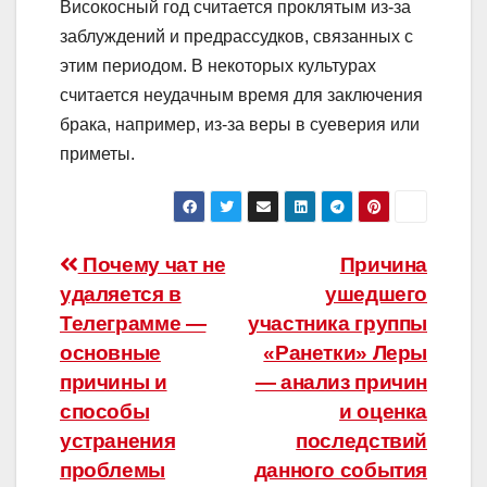
Високосный год считается проклятым из-за
заблуждений и предрассудков, связанных с
этим периодом. В некоторых культурах
считается неудачным время для заключения
брака, например, из-за веры в суеверия или
приметы.
Навигация
Почему чат не
Причина
удаляется в
ушедшего
по
Телеграмме —
участника группы
записям
основные
«Ранетки» Леры
причины и
— анализ причин
способы
и оценка
устранения
последствий
проблемы
данного события