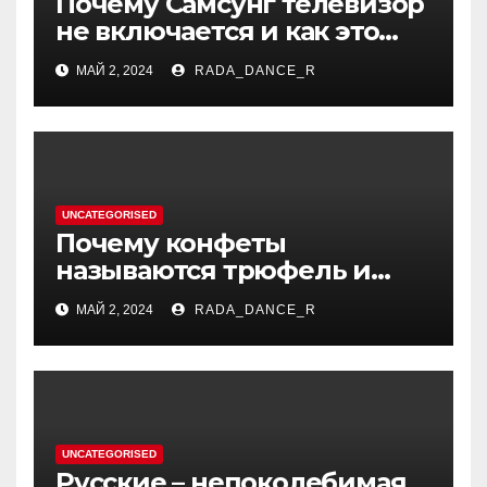
Почему Самсунг телевизор
не включается и как это
исправить — основные
МАЙ 2, 2024
RADA_DANCE_R
причины и возможные
решения
UNCATEGORISED
Почему конфеты
называются трюфель и
каково их происхождение?
МАЙ 2, 2024
RADA_DANCE_R
История полезного
лакомства, который
походит на гриб.
UNCATEGORISED
Русские – непоколебимая