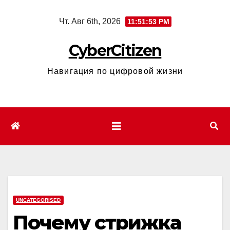
Перейти
Чт. Авг 6th, 2026
11:51:54 PM
к
содержимому
CyberCitizen
Навигация по цифровой жизни
UNCATEGORISED
Почему стрижка