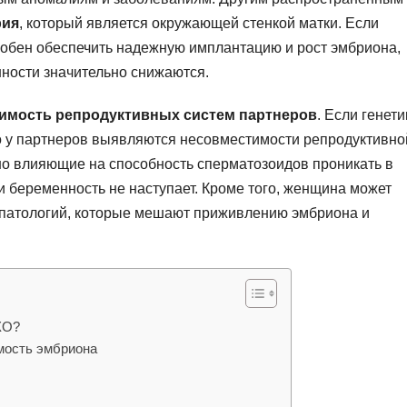
рия
, который является окружающей стенкой матки. Если
собен обеспечить надежную имплантацию и рост эмбриона,
ности значительно снижаются.
имость репродуктивных систем партнеров
. Если генети
но у партнеров выявляются несовместимости репродуктивно
но влияющие на способность сперматозоидов проникать в
и беременность не наступает. Кроме того, женщина может
и патологий, которые мешают приживлению эмбриона и
КО?
мость эмбриона