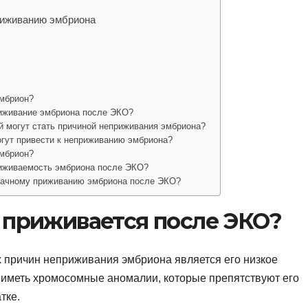
риживанию эмбриона
эмбрион?
риживание эмбриона после ЭКО?
й могут стать причиной неприживания эмбриона?
огут привести к неприживанию эмбриона?
эмбрион?
риживаемость эмбриона после ЭКО?
удачному приживанию эмбриона после ЭКО?
 приживается после ЭКО?
 причин неприживания эмбриона является его низкое
 иметь хромосомные аномалии, которые препятствуют его
тке.