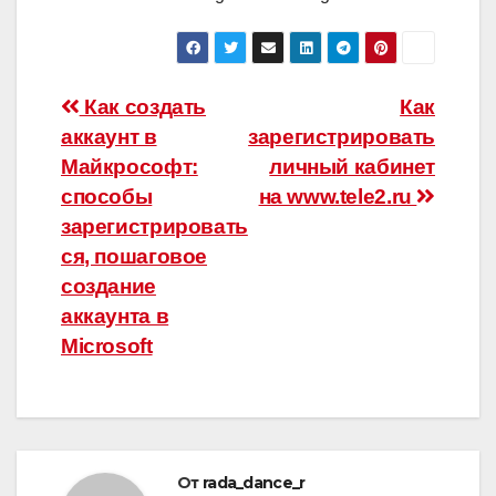
Навигация
Как создать
Как
аккаунт в
зарегистрировать
по
Майкрософт:
личный кабинет
записям
способы
на www.tele2.ru
зарегистрировать
ся, пошаговое
создание
аккаунта в
Microsoft
От
rada_dance_r