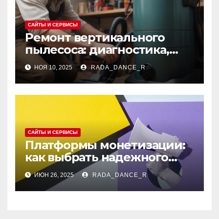
САЙТЫ И СЕРВИСЫ
Ремонт вертикального
пылесоса: диагностика,
типичные неисправности
НОЯ 10, 2025
RADA_DANCE_R
и замена узлов
САЙТЫ И СЕРВИСЫ
Платформы монетизации:
как выбрать надежного
партнера
ИЮН 26, 2025
RADA_DANCE_R