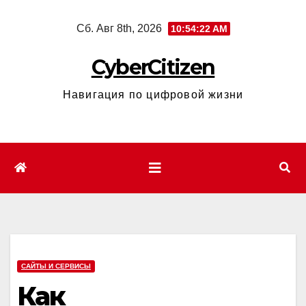
Перейти
Сб. Авг 8th, 2026
10:54:23 AM
к
содержимому
CyberCitizen
Навигация по цифровой жизни
САЙТЫ И СЕРВИСЫ
Как