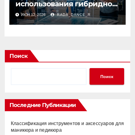
использования гибридной
платформы
ИЮН 12, 2026
RADA_DANCE_R
контейнеризации
Поиск
Поиск
Последние Публикации
Классификация инструментов и аксессуаров для
маникюра и педикюра