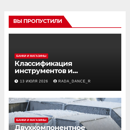
ВЫ ПРОПУСТИЛИ
БАНКИ И МАГАЗИНЫ
Классификация
инструментов и
аксессуаров для маникюра
13 ИЮЛЯ 2026
RADA_DANCE_R
и педикюра
БАНКИ И МАГАЗИНЫ
Двухкомпонентное