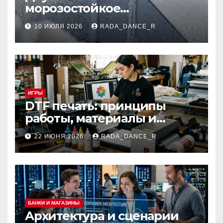
морозостойкое
огнезащитное покрытие
10 ИЮЛЯ 2026
RADA_DANCE_R
для вентиляционных
систем и
металлоконструкций
ИГРЫ
DTF печать: принципы
работы, материалы и
сферы применения
22 ИЮНЯ 2026
RADA_DANCE_R
БАНКИ И МАГАЗИНЫ
Архитектура и сценарии