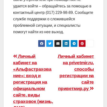
удается войти – обращайтесь за помощью в
контактный центр (017) 229-98-89. Сообщите
службе поддержки о сложившейся
проблемной ситуации, и специалисты
помогут найти из нее выход.
Навигация
Личный
Личный кабинет
кабинет на
на privetmir.ru,
по
«Альфастрахова
способы
записям
ние»: вход и
регистрации на
регистрация на
сайте
официальном
приветмир.ру
сайте, виды
страховок (жизнь,