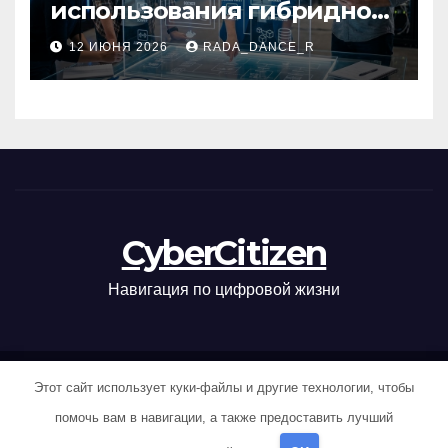
использования гибридной
платформы
12 ИЮНЯ 2026
RADA_DANCE_R
контейнеризации
CyberCitizen
Навигация по цифровой жизни
Этот сайт использует куки-файлы и другие технологии, чтобы
Сайт работает на WordPress
|
Тема: News Way, автор
Themeansar
помочь вам в навигации, а также предоставить лучший
Home
Карта сайта