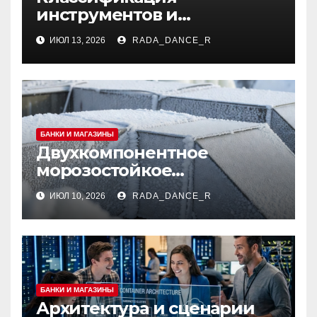
инструментов и
аксессуаров для маникюра
ИЮЛ 13, 2026
RADA_DANCE_R
и педикюра
БАНКИ И МАГАЗИНЫ
Двухкомпонентное
морозостойкое
огнезащитное покрытие
ИЮЛ 10, 2026
RADA_DANCE_R
для вентиляционных
систем и
металлоконструкций
БАНКИ И МАГАЗИНЫ
Архитектура и сценарии