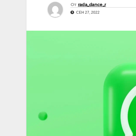
р
От
rada_dance_r
l
а
СЕН 27, 2022
a
в
s
и
s
т
n
ь
i
k
i