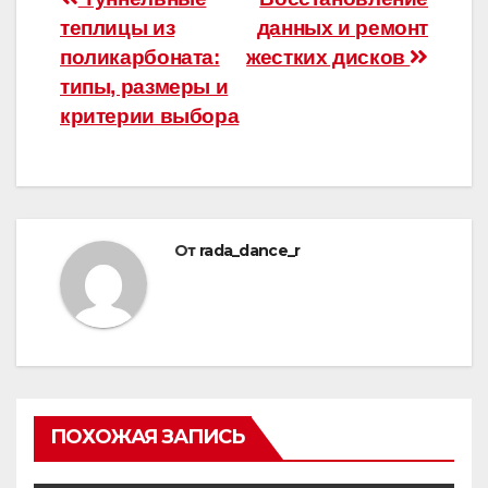
Навигация
теплицы из
данных и ремонт
по
поликарбоната:
жестких дисков
записям
типы, размеры и
критерии выбора
От
rada_dance_r
ПОХОЖАЯ ЗАПИСЬ