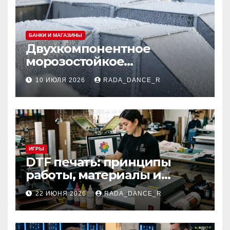
БАНКИ И МАГАЗИНЫ
Двухкомпонентное
морозостойкое
огнезащитное покрытие
10 ИЮЛЯ 2026
RADA_DANCE_R
для вентиляционных
систем и
металлоконструкций
ИГРЫ
DTF печать: принципы
работы, материалы и
сферы применения
22 ИЮНЯ 2026
RADA_DANCE_R