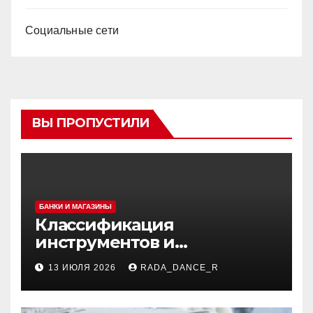
Социальные сети
ВЫ ПРОПУСТИЛИ
БАНКИ И МАГАЗИНЫ
Классификация
инструментов и
аксессуаров для маникюра
13 ИЮЛЯ 2026
RADA_DANCE_R
и педикюра