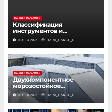
БАНКИ И МАГАЗИНЫ
Классификация
инструментов и
аксессуаров для маникюра
ИЮЛ 13, 2026
RADA_DANCE_R
и педикюра
БАНКИ И МАГАЗИНЫ
Двухкомпонентное
морозостойкое
огнезащитное покрытие
ИЮЛ 10, 2026
RADA_DANCE_R
для вентиляционных
систем и
металлоконструкций