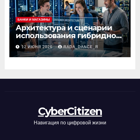
БАНКИ И МАГАЗИНЫ
Архитектура и сценарии
использования гибридной
платформы
12 ИЮНЯ 2026
RADA_DANCE_R
контейнеризации
CyberCitizen
Навигация по цифровой жизни